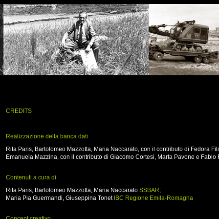
CREDITS
Realizzazione della banca dati
Rita Paris, Bartolomeo Mazzotta, Maria Naccarato, con il contributo di Fedora Filip
Emanuela Mazzina, con il contributo di Giacomo Cortesi, Marta Pavone e Fabio
Contenuti a cura di
Rita Paris, Bartolomeo Mazzotta, Maria Naccarato
SSBAR
;
Maria Pia Guermandi, Giuseppina Tonet
IBC Regione Emila-Romagna
Concept creativo