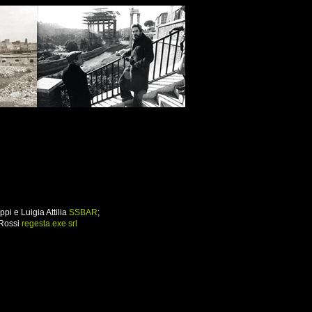
pi e Luigia Attilia
SSBAR
;
 Rossi
regesta.exe srl