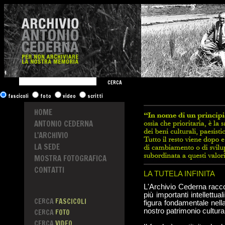
CERCA
fascicoli
foto
video
scritti
HOME
ANTONIO CEDERNA
L'ARCHIVIO
LA SEDE
MOSTRA FOTOGRAFICA
CONTATTI
LA TUTELA INFINITA
L'Archivio Cederna raccog
più importanti intellettu
CERCA
FASCICOLI
figura fondamentale nella
nostro patrimonio cultura
CERCA
FOTO
CERCA
VIDEO