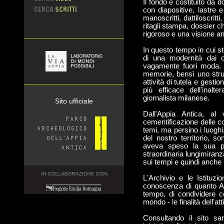
Il fondo è costituito da 
CERCA
SCRITTI
con diapositive, lastre e
manoscritti, dattiloscritt
ritagli stampa, dossier
rigoroso e una visione ant
In questo tempo in cui s
di una modernità dai c
vagamente fuori moda. 
memorie, bensì uno stru
attività di tutela e gesti
più efficace dell'inalt
giornalista milanese.
Sito ufficiale
Dall'Appia Antica, al 
cementificazione delle co
temi, ma persino i luoghi
del nostro territorio, 
aveva speso la sua p
straordinaria lungimiranz
sui tempi e quindi anche 
L'Archivio e le Istituz
conoscenza di quanto An
tempo, di condividere co
mondo - le finalità dell'a
Consultando il sito sa