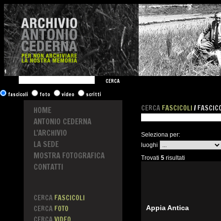
CERCA
fascicoli
foto
video
scritti
CERCA
FASCICOLI
/
FASCICO
HOME
ANTONIO CEDERNA
L'ARCHIVIO
Seleziona per:
LA SEDE
luoghi
MOSTRA FOTOGRAFICA
Trovati
5
risultati
CONTATTI
CERCA
FASCICOLI
CERCA
FOTO
Appia Antica
CERCA
VIDEO