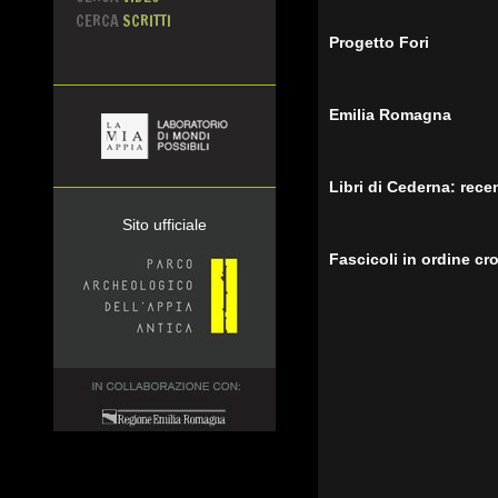
CERCA
SCRITTI
Progetto Fori
Emilia Romagna
Libri di Cederna: recen
Sito ufficiale
Fascicoli in ordine cr